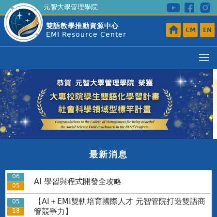
元智大學管理學院
雙語教學推動資源中心
CM
EN
EMI Resource Center
最新消息
06
AI 學習與程式開發全攻略
05
【AI＋EMI雙軌培育國際人才 元智管院打造雙語商
05
管競爭力】
18